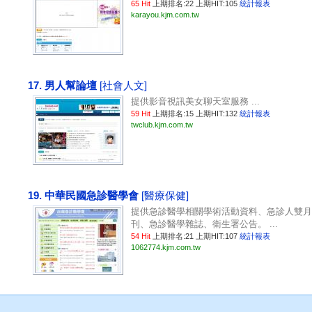
65 Hit
上期排名:22 上期HIT:105
統計報表
karayou.kjm.com.tw
17. 男人幫論壇
[社會人文]
提供影音視訊美女聊天室服務 ...
59 Hit
上期排名:15 上期HIT:132
統計報表
twclub.kjm.com.tw
19. 中華民國急診醫學會
[醫療保健]
提供急診醫學相關學術活動資料、急診人雙月
刊、急診醫學雜誌、衛生署公告。 ...
54 Hit
上期排名:21 上期HIT:107
統計報表
1062774.kjm.com.tw