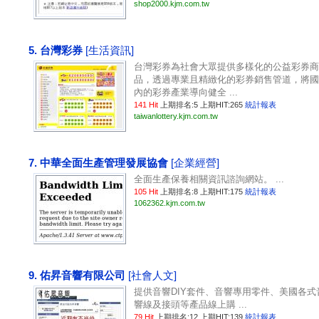
shop2000.kjm.com.tw
5. 台灣彩券
[生活資訊]
台灣彩券為社會大眾提供多樣化的公益彩券商
品，透過專業且精緻化的彩券銷售管道，將國
內的彩券產業導向健全 ...
141 Hit
上期排名:5 上期HIT:265
統計報表
taiwanlottery.kjm.com.tw
7. 中華全面生產管理發展協會
[企業經營]
全面生產保養相關資訊諮詢網站。 ...
105 Hit
上期排名:8 上期HIT:175
統計報表
1062362.kjm.com.tw
9. 佑昇音響有限公司
[社會人文]
提供音響DIY套件、音響專用零件、美國各式
響線及接頭等產品線上購 ...
79 Hit
上期排名:12 上期HIT:139
統計報表