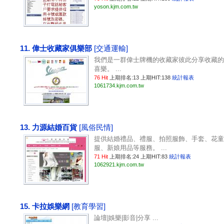
yoson.kjm.com.tw
11. 偉士收藏家俱樂部
[交通運輸]
我們是一群偉士牌機的收藏家彼此分享收藏的
喜樂。 ...
76 Hit
上期排名:13 上期HIT:138
統計報表
1061734.kjm.com.tw
13. 力源結婚百貨
[風俗民情]
提供結婚禮品、禮服、拍照服飾、手套、花童
服、新娘用品等服務。 ...
71 Hit
上期排名:24 上期HIT:83
統計報表
1062921.kjm.com.tw
15. 卡拉娛樂網
[教育學習]
論壇|娛樂|影音|分享 ...