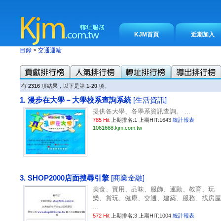
KJM首頁
近期加入
目錄
>
交通運輸
有
2316
項結果，以下是第
1-20
項。
1. 漫步在大學－大學校系查詢系統
[生活資訊]
提供各大學、各學系資訊查詢。 ...
785 Hit
上期排名:1 上期HIT:1643
統計報表
1061668.kjm.com.tw
3. SHOP2000店面搜尋引擎
[商業金融]
美食、實用、品味、服飾、運動、教育、玩
樂、賞玩、健康、交通、建築、服務、找房屋
...
572 Hit
上期排名:3 上期HIT:1004
統計報表