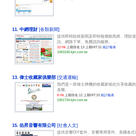
11. 中網理財
[各類新聞]
提供即時財經新聞及即時報價跑馬燈、理財資
訊、網路下單、免費諮詢服務。 ...
10 Hit
上期排名:13 上期HIT:31
統計報表
1063190.kjm.com.tw
13. 偉士收藏家俱樂部
[交通運輸]
我們是一群偉士牌機的收藏家彼此分享收藏的
喜樂。 ...
8 Hit
上期排名:12 上期HIT:33
統計報表
1061734.kjm.com.tw
15. 佑昇音響有限公司
[社會人文]
提供音響DIY套件、音響專用零件、美國各式