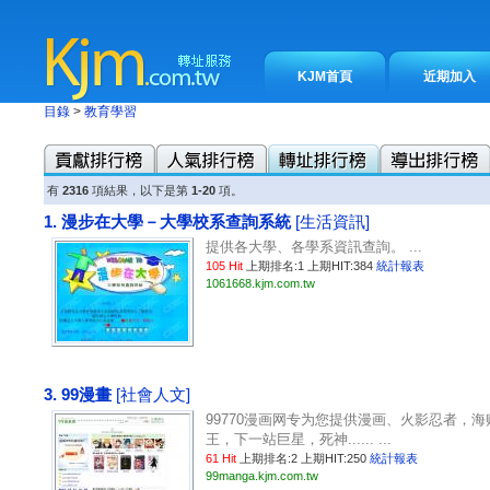
KJM首頁
近期加入
目錄
>
教育學習
有
2316
項結果，以下是第
1-20
項。
1. 漫步在大學－大學校系查詢系統
[生活資訊]
提供各大學、各學系資訊查詢。 ...
105 Hit
上期排名:1 上期HIT:384
統計報表
1061668.kjm.com.tw
3. 99漫畫
[社會人文]
99770漫画网专为您提供漫画、火影忍者，海
王，下一站巨星，死神...... ...
61 Hit
上期排名:2 上期HIT:250
統計報表
99manga.kjm.com.tw