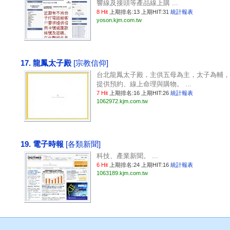
響線及接頭等產品線上購 ...
8 Hit
上期排名:13 上期HIT:31
統計報表
yoson.kjm.com.tw
17. 龍鳳太子殿
[宗教信仰]
台北龍鳳太子殿，主供五母為主，太子為輔，
提供預約、線上命理與購物。 ...
7 Hit
上期排名:16 上期HIT:26
統計報表
1062972.kjm.com.tw
19. 電子時報
[各類新聞]
科技、產業新聞。 ...
6 Hit
上期排名:24 上期HIT:16
統計報表
1063189.kjm.com.tw