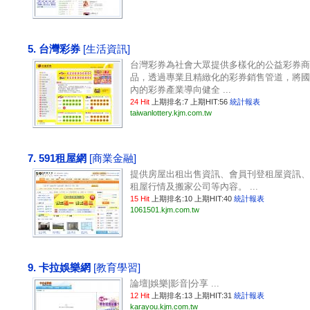
5. 台灣彩券
[生活資訊]
台灣彩券為社會大眾提供多樣化的公益彩券商
品，透過專業且精緻化的彩券銷售管道，將國
內的彩券產業導向健全 ...
24 Hit
上期排名:7 上期HIT:56
統計報表
taiwanlottery.kjm.com.tw
7. 591租屋網
[商業金融]
提供房屋出租出售資訊、會員刊登租屋資訊、
租屋行情及搬家公司等內容。 ...
15 Hit
上期排名:10 上期HIT:40
統計報表
1061501.kjm.com.tw
9. 卡拉娛樂網
[教育學習]
論壇|娛樂|影音|分享 ...
12 Hit
上期排名:13 上期HIT:31
統計報表
karayou.kjm.com.tw