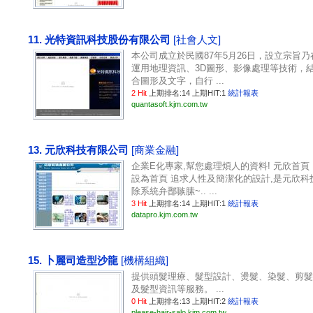
11. 光特資訊科技股份有限公司
[社會人文]
本公司成立於民國87年5月26日，設立宗旨乃
運用地理資訊、3D圖形、影像處理等技術，
合圖形及文字，自行 ...
2 Hit
上期排名:14 上期HIT:1
統計報表
quantasoft.kjm.com.tw
13. 元欣科技有限公司
[商業金融]
企業E化專家,幫您處理煩人的資料! 元欣首頁
設為首頁 追求人性及簡潔化的設計,是元欣科
除系統弁鄑嗾膆~.. ...
3 Hit
上期排名:14 上期HIT:1
統計報表
datapro.kjm.com.tw
15. 卜麗司造型沙龍
[機構組織]
提供頭髮理療、髮型設計、燙髮、染髮、剪髮
及髮型資訊等服務。 ...
0 Hit
上期排名:13 上期HIT:2
統計報表
please-hair-salo.kjm.com.tw