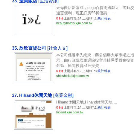
33. 昰美飯店
[生活資訊]
天母飯店新落成，sogo百貨周邊鄰近，遊玩
通更便利，現正訂房55折優惠！ ...
0 Hit
上期排名:14 上期HIT:1
統計報表
beautyhotels.kjm.com.tw
35. 欣欣百貨公司
[社會人文]
本公司係遵奉先總統 蔣公倡辦大眾市場之指
示，由行政院國軍退除役官兵輔導委員會投資
49%，民間投資51%投資 ...
0 Hit
上期排名:12 上期HIT:3
統計報表
shinshinltd.kjm.com.tw
37. Hihand休閒天地
[商業金融]
Hihand休閒天地,Hihand休閒天地 ...
0 Hit
上期排名:14 上期HIT:1
統計報表
hiband.kjm.com.tw