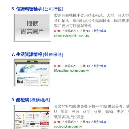
5. 信諾精密軸承
[公司行號]
製造各類機械手臂用精密軸承、大型、特大型
通用軸承、單向軸承和不銹鋼軸承，同時根據
客戶要求可研發製造各 ...
0 Hit
上期排名:14 上期HIT:1
統計報表
sinoprecision.kjm.com.tw
7. 生活資訊情報
[醫療保健]
...
0 Hit
上期排名:13 上期HIT:2
統計報表
llifeintelligenc.kjm.com.tw
9. 酷碰網
[機構組織]
專業的折扣優惠免費下載平台!提供您美食、
U、旅遊、民宿、休閒、娛樂、購物、美容、
髮等多項折扣訊息 ...
0 Hit
上期排名:13 上期HIT:2
統計報表
coolpon.kjm.com.tw