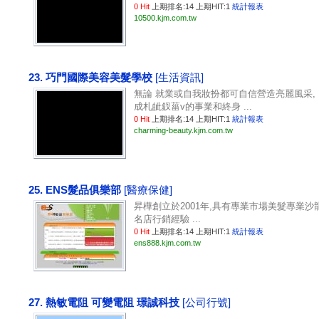
0 Hit
上期排名:14 上期HIT:1
統計報表
10500.kjm.com.tw
23. 巧門國際美容美髮學校
[生活資訊]
無論 就業或自我妝扮都可自信營造亮麗風采,
成札皉釵菑v的事業和終身 ...
0 Hit
上期排名:14 上期HIT:1
統計報表
charming-beauty.kjm.com.tw
25. ENS髮品俱樂部
[醫療保健]
昇樺創立於2001年,具有專業市場美髮專業沙
名店行銷經驗 ...
0 Hit
上期排名:14 上期HIT:1
統計報表
ens888.kjm.com.tw
27. 熱敏電阻 可變電阻 璟誠科技
[公司行號]
...