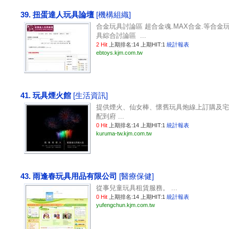
39. 扭蛋達人玩具論壇
[機構組織]
合金玩具討論區 超合金魂.MAX合金.等合金
具綜合討論區 ...
2 Hit
上期排名:14 上期HIT:1
統計報表
ebtoys.kjm.com.tw
41. 玩具煙火館
[生活資訊]
提供煙火、仙女棒、懷舊玩具炮線上訂購及宅
配到府 ...
0 Hit
上期排名:14 上期HIT:1
統計報表
kuruma-tw.kjm.com.tw
43. 雨逢春玩具用品有限公司
[醫療保健]
從事兒童玩具租賃服務。 ...
0 Hit
上期排名:14 上期HIT:1
統計報表
yufengchun.kjm.com.tw