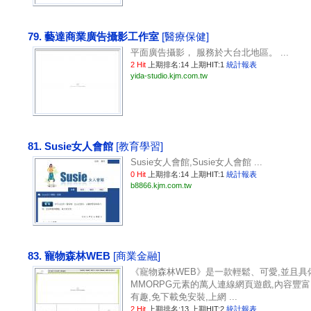
79. 藝達商業廣告攝影工作室
[醫療保健]
平面廣告攝影， 服務於大台北地區。 ...
2 Hit
上期排名:14 上期HIT:1
統計報表
yida-studio.kjm.com.tw
81. Susie女人會館
[教育學習]
Susie女人會館,Susie女人會館 ...
0 Hit
上期排名:14 上期HIT:1
統計報表
b8866.kjm.com.tw
83. 寵物森林WEB
[商業金融]
《寵物森林WEB》是一款輕鬆、可愛,並且具
MMORPG元素的萬人連線網頁遊戲,內容豐富
有趣,免下載免安裝,上網 ...
2 Hit
上期排名:13 上期HIT:2
統計報表