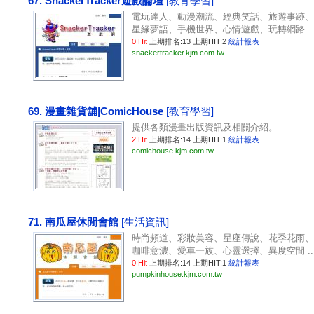
67. SnackerTracker遊戲論壇
[教育學習]
電玩達人、動漫潮流、經典笑話、旅遊事跡、
星緣夢語、手機世界、心情遊戲、玩轉網路 ..
0 Hit
上期排名:13 上期HIT:2
統計報表
snackertracker.kjm.com.tw
69. 漫畫雜貨舖|ComicHouse
[教育學習]
提供各類漫畫出版資訊及相關介紹。 ...
2 Hit
上期排名:14 上期HIT:1
統計報表
comichouse.kjm.com.tw
71. 南瓜屋休閒會館
[生活資訊]
時尚頻道、彩妝美容、星座傳說、花季花雨、
咖啡意濃、愛車一族、心靈選擇、異度空間 ..
0 Hit
上期排名:14 上期HIT:1
統計報表
pumpkinhouse.kjm.com.tw