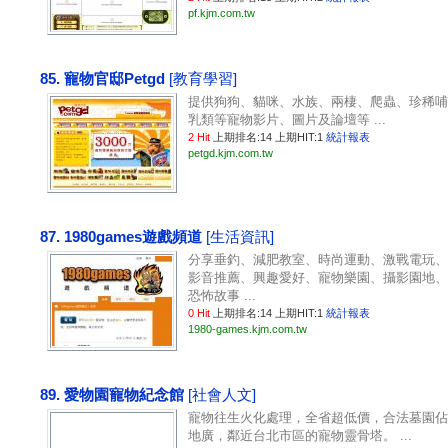
pf.kjm.com.tw
85. 寵物官邸Petgd
[教育學習]
提供狗狗、貓咪、水族、兩棲、爬蟲、珍稀哺
乳類等寵物影片、圖片及論壇等 ...
2 Hit
上期排名:14 上期HIT:1
統計報表
petgd.kjm.com.tw
87. 1980games遊戲頻道
[生活資訊]
分享垂釣、減肥教室、時尚運動、激戰電玩、
影音推薦、興趣愛好、寵物樂園、攝影園地、
恐怖故事 ...
0 Hit
上期排名:14 上期HIT:1
統計報表
1980-games.kjm.com.tw
89. 愛物園寵物紀念館
[社會人文]
寵物往生火化處理，全省超低價，合法墓園佔
地廣，鄰近台北市區的寵物靈骨塔。 ...