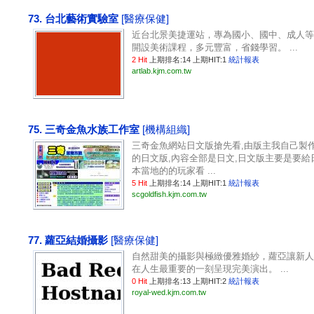
73. 台北藝術實驗室
[醫療保健]
近台北景美捷運站，專為國小、國中、成人等
開設美術課程，多元豐富，省錢學習。 ...
2 Hit
上期排名:14 上期HIT:1
統計報表
artlab.kjm.com.tw
75. 三奇金魚水族工作室
[機構組織]
三奇金魚網站日文版搶先看,由版主我自己製
的日文版,內容全部是日文,日文版主要是要給
本當地的的玩家看 ...
5 Hit
上期排名:14 上期HIT:1
統計報表
scgoldfish.kjm.com.tw
77. 蘿亞結婚攝影
[醫療保健]
自然甜美的攝影與極緻優雅婚紗，蘿亞讓新人
在人生最重要的一刻呈現完美演出。 ...
0 Hit
上期排名:13 上期HIT:2
統計報表
royal-wed.kjm.com.tw