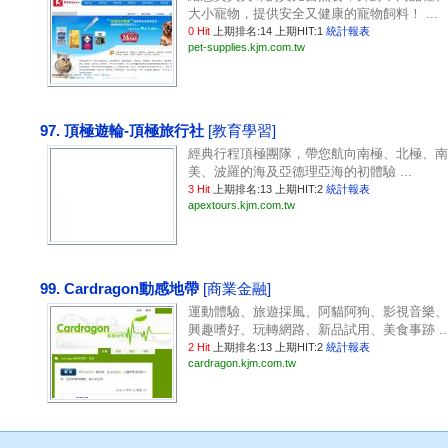
大小寵物，提供安全又健康的寵物飼料！ ...
0 Hit
上期排名:14 上期HIT:1
統計報表
pet-supplies.kjm.com.tw
97. 頂極遊輪-頂極旅行社
[教育學習]
經典行程頂極團隊，帶您航向南極、北極、南
美、波羅的海及亞德理亞海的初體驗 ...
3 Hit
上期排名:13 上期HIT:2
統計報表
apextours.kjm.com.tw
99. Cardragon動感地帶
[商業金融]
運動體驗、旅遊採風、阿貓阿狗、影視音樂、
興趣嗜好、玩轉網路、新品試用、美食事跡 ..
2 Hit
上期排名:13 上期HIT:2
統計報表
cardragon.kjm.com.tw