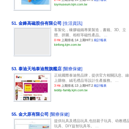
toymuseum.kjm.com.tw
51. 金鋒高磁股份有限公司
[生活資訊]
客製化，橡膠磁鐵專業製造，書籤、3D、立
體、拼圖、相框等磁性產品。 ...
0 Hit
上期排名:14 上期HIT:1
統計報表
kinfong.kjm.com.tw
53. 泰迪天地泰迪熊旗艦店
[醫療保健]
正統國際泰迪熊品牌，提供官方相關訊息、線
上購物、絨毛禮品等設計生產服務。 ...
3 Hit
上期排名:13 上期HIT:2
統計報表
teddy-family.kjm.com.tw
55. 金大原有限公司
[醫療保健]
提供玩具及禮品玩具,包括親子玩具、幼教禮
玩具、DIY益智玩具等。 ...