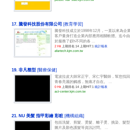
17. 騰發科技股份有限公司
[教育學習]
騰發科技成立於1998年12月，一直以來為企
客戶量身打造企業內部應用相關軟體。迄今由
於服務了釵h不同的各 ...
2 Hit
上期排名:14 上期HIT:1
統計報表
afartech.kjm.com.tw
19. 非凡整型
[醫療保健]
電波拉皮大師宋正宇、宋仁宇醫師，幫您找回
青春亮麗的觸感，無痛才自在。 ...
0 Hit
上期排名:14 上期HIT:1
統計報表
act-center.kjm.com.tw
21. NU 美髮 指甲彩繪 彩粧
[機構組織]
包括洗髮、剪髮、燙髮、離子燙、挑染、髮型
圖片及顏色護髮等資訊討問。 ...