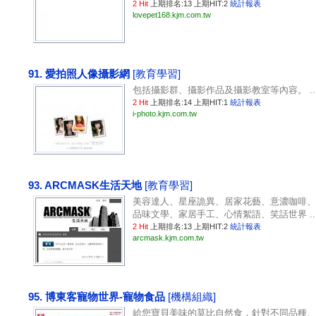
2 Hit
上期排名:13 上期HIT:2
統計報表
lovepet168.kjm.com.tw
91. 愛拍照人像攝影網
[教育學習]
包括攝影群、攝影作品及攝影教室等內容。 ..
2 Hit
上期排名:14 上期HIT:1
統計報表
i-photo.kjm.com.tw
93. ARCMASK生活天地
[教育學習]
美容達人、星座詭異、居家花藝、意濃咖啡、
品味文學、家居手工、心情絮語、笑話世界 ..
2 Hit
上期排名:13 上期HIT:2
統計報表
arcmask.kjm.com.tw
95. 博東客寵物世界-寵物食品
[機構組織]
給您寶貝美味的莫比自然食，針對不同品種、