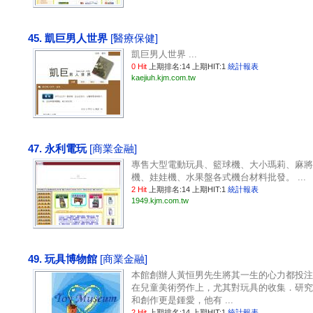
45. 凱巨男人世界
[醫療保健]
凱巨男人世界 ...
0 Hit
上期排名:14 上期HIT:1
統計報表
kaejiuh.kjm.com.tw
47. 永利電玩
[商業金融]
專售大型電動玩具、籃球機、大小瑪莉、麻將
機、娃娃機、水果盤各式機台材料批發。 ...
2 Hit
上期排名:14 上期HIT:1
統計報表
1949.kjm.com.tw
49. 玩具博物館
[商業金融]
本館創辦人黃恒男先生將其一生的心力都投注
在兒童美術勞作上，尤其對玩具的收集．研究
和創作更是鍾愛，他有 ...
2 Hit
上期排名:14 上期HIT:1
統計報表