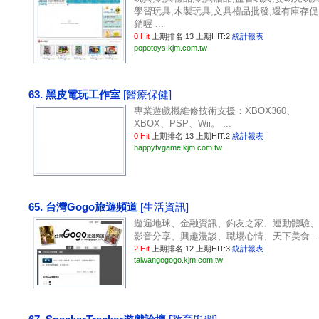
學習玩具,木製玩具,文具禮品批發,還有庫存促
銷喔 ...
0 Hit
上期排名:13 上期HIT:2
統計報表
popotoys.kjm.com.tw
63. 黑皮電玩工作室
[醫療保健]
專業遊戲機維修技術支援：XBOX360、
XBOX、PSP、Wii。 ...
0 Hit
上期排名:13 上期HIT:2
統計報表
happytvgame.kjm.com.tw
65. 台灣Gogo旅遊頻道
[生活資訊]
遊遍地球、金融資訊、釣友之家、運動體驗、
影音分享、興趣漫談、職場心情、天下美食 ..
2 Hit
上期排名:12 上期HIT:3
統計報表
taiwangogogo.kjm.com.tw