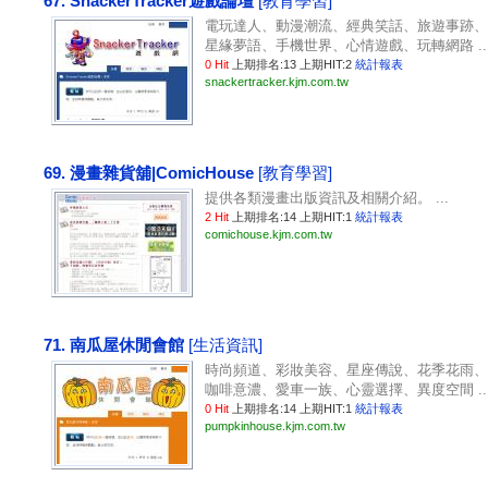
67. SnackerTracker遊戲論壇
[教育學習]
電玩達人、動漫潮流、經典笑話、旅遊事跡、
星緣夢語、手機世界、心情遊戲、玩轉網路 ..
0 Hit
上期排名:13 上期HIT:2
統計報表
snackertracker.kjm.com.tw
69. 漫畫雜貨舖|ComicHouse
[教育學習]
提供各類漫畫出版資訊及相關介紹。 ...
2 Hit
上期排名:14 上期HIT:1
統計報表
comichouse.kjm.com.tw
71. 南瓜屋休閒會館
[生活資訊]
時尚頻道、彩妝美容、星座傳說、花季花雨、
咖啡意濃、愛車一族、心靈選擇、異度空間 ..
0 Hit
上期排名:14 上期HIT:1
統計報表
pumpkinhouse.kjm.com.tw