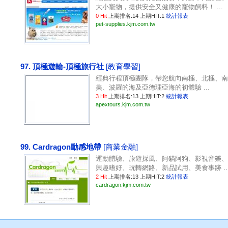
大小寵物，提供安全又健康的寵物飼料！ ...
0 Hit
上期排名:14 上期HIT:1
統計報表
pet-supplies.kjm.com.tw
97. 頂極遊輪-頂極旅行社
[教育學習]
經典行程頂極團隊，帶您航向南極、北極、南
美、波羅的海及亞德理亞海的初體驗 ...
3 Hit
上期排名:13 上期HIT:2
統計報表
apextours.kjm.com.tw
99. Cardragon動感地帶
[商業金融]
運動體驗、旅遊採風、阿貓阿狗、影視音樂、
興趣嗜好、玩轉網路、新品試用、美食事跡 ..
2 Hit
上期排名:13 上期HIT:2
統計報表
cardragon.kjm.com.tw