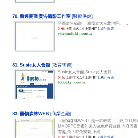
79. 藝達商業廣告攝影工作室
[醫療保健]
平面廣告攝影， 服務於大台北地區。 ...
2 Hit
上期排名:14 上期HIT:1
統計報表
yida-studio.kjm.com.tw
81. Susie女人會館
[教育學習]
Susie女人會館,Susie女人會館 ...
0 Hit
上期排名:14 上期HIT:1
統計報表
b8866.kjm.com.tw
83. 寵物森林WEB
[商業金融]
《寵物森林WEB》是一款輕鬆、可愛,並且具
MMORPG元素的萬人連線網頁遊戲,內容豐富
有趣,免下載免安裝,上網 ...
2 Hit
上期排名:13 上期HIT:2
統計報表