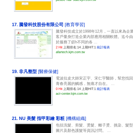
17. 騰發科技股份有限公司
[教育學習]
騰發科技成立於1998年12月，一直以來為企
客戶量身打造企業內部應用相關軟體。迄今由
於服務了釵h不同的各 ...
2 Hit
上期排名:14 上期HIT:1
統計報表
afartech.kjm.com.tw
19. 非凡整型
[醫療保健]
電波拉皮大師宋正宇、宋仁宇醫師，幫您找回
青春亮麗的觸感，無痛才自在。 ...
0 Hit
上期排名:14 上期HIT:1
統計報表
act-center.kjm.com.tw
21. NU 美髮 指甲彩繪 彩粧
[機構組織]
包括洗髮、剪髮、燙髮、離子燙、挑染、髮型
圖片及顏色護髮等資訊討問。 ...