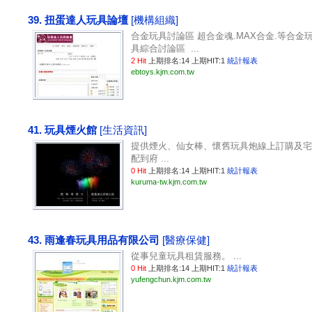
39. 扭蛋達人玩具論壇
[機構組織]
合金玩具討論區 超合金魂.MAX合金.等合金
具綜合討論區 ...
2 Hit
上期排名:14 上期HIT:1
統計報表
ebtoys.kjm.com.tw
41. 玩具煙火館
[生活資訊]
提供煙火、仙女棒、懷舊玩具炮線上訂購及宅
配到府 ...
0 Hit
上期排名:14 上期HIT:1
統計報表
kuruma-tw.kjm.com.tw
43. 雨逢春玩具用品有限公司
[醫療保健]
從事兒童玩具租賃服務。 ...
0 Hit
上期排名:14 上期HIT:1
統計報表
yufengchun.kjm.com.tw