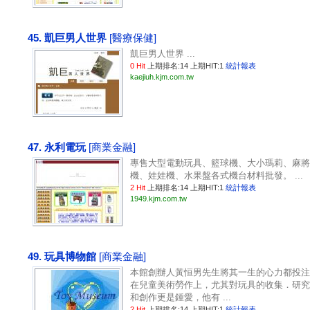
45. 凱巨男人世界
[醫療保健]
凱巨男人世界 ...
0 Hit
上期排名:14 上期HIT:1
統計報表
kaejiuh.kjm.com.tw
47. 永利電玩
[商業金融]
專售大型電動玩具、籃球機、大小瑪莉、麻將
機、娃娃機、水果盤各式機台材料批發。 ...
2 Hit
上期排名:14 上期HIT:1
統計報表
1949.kjm.com.tw
49. 玩具博物館
[商業金融]
本館創辦人黃恒男先生將其一生的心力都投注
在兒童美術勞作上，尤其對玩具的收集．研究
和創作更是鍾愛，他有 ...
2 Hit
上期排名:14 上期HIT:1
統計報表