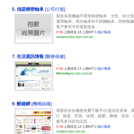
5. 信諾精密軸承
[公司行號]
製造各類機械手臂用精密軸承、大型、特大型
通用軸承、單向軸承和不銹鋼軸承，同時根據
客戶要求可研發製造各 ...
0 Hit
上期排名:14 上期HIT:1
統計報表
sinoprecision.kjm.com.tw
7. 生活資訊情報
[醫療保健]
...
0 Hit
上期排名:13 上期HIT:2
統計報表
llifeintelligenc.kjm.com.tw
9. 酷碰網
[機構組織]
專業的折扣優惠免費下載平台!提供您美食、
U、旅遊、民宿、休閒、娛樂、購物、美容、
髮等多項折扣訊息 ...
0 Hit
上期排名:13 上期HIT:2
統計報表
coolpon.kjm.com.tw