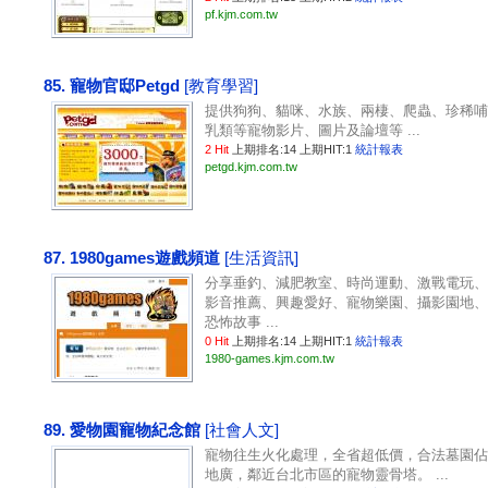
pf.kjm.com.tw
85. 寵物官邸Petgd
[教育學習]
提供狗狗、貓咪、水族、兩棲、爬蟲、珍稀哺
乳類等寵物影片、圖片及論壇等 ...
2 Hit
上期排名:14 上期HIT:1
統計報表
petgd.kjm.com.tw
87. 1980games遊戲頻道
[生活資訊]
分享垂釣、減肥教室、時尚運動、激戰電玩、
影音推薦、興趣愛好、寵物樂園、攝影園地、
恐怖故事 ...
0 Hit
上期排名:14 上期HIT:1
統計報表
1980-games.kjm.com.tw
89. 愛物園寵物紀念館
[社會人文]
寵物往生火化處理，全省超低價，合法墓園佔
地廣，鄰近台北市區的寵物靈骨塔。 ...