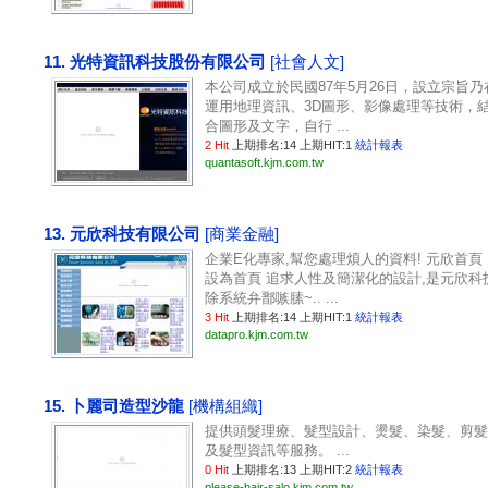
11. 光特資訊科技股份有限公司
[社會人文]
本公司成立於民國87年5月26日，設立宗旨乃
運用地理資訊、3D圖形、影像處理等技術，
合圖形及文字，自行 ...
2 Hit
上期排名:14 上期HIT:1
統計報表
quantasoft.kjm.com.tw
13. 元欣科技有限公司
[商業金融]
企業E化專家,幫您處理煩人的資料! 元欣首頁
設為首頁 追求人性及簡潔化的設計,是元欣科
除系統弁鄑嗾膆~.. ...
3 Hit
上期排名:14 上期HIT:1
統計報表
datapro.kjm.com.tw
15. 卜麗司造型沙龍
[機構組織]
提供頭髮理療、髮型設計、燙髮、染髮、剪髮
及髮型資訊等服務。 ...
0 Hit
上期排名:13 上期HIT:2
統計報表
please-hair-salo.kjm.com.tw