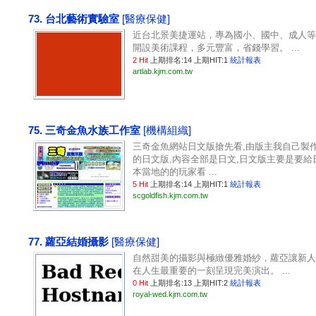
73. 台北藝術實驗室
[醫療保健]
近台北景美捷運站，專為國小、國中、成人等
開設美術課程，多元豐富，省錢學習。 ...
2 Hit
上期排名:14 上期HIT:1
統計報表
artlab.kjm.com.tw
75. 三奇金魚水族工作室
[機構組織]
三奇金魚網站日文版搶先看,由版主我自己製
的日文版,內容全部是日文,日文版主要是要給
本當地的的玩家看 ...
5 Hit
上期排名:14 上期HIT:1
統計報表
scgoldfish.kjm.com.tw
77. 蘿亞結婚攝影
[醫療保健]
自然甜美的攝影與極緻優雅婚紗，蘿亞讓新人
在人生最重要的一刻呈現完美演出。 ...
0 Hit
上期排名:13 上期HIT:2
統計報表
royal-wed.kjm.com.tw