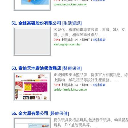
toymuseum.kjm.com.tw
51. 金鋒高磁股份有限公司
[生活資訊]
客製化，橡膠磁鐵專業製造，書籤、3D、立
體、拼圖、相框等磁性產品。 ...
0 Hit
上期排名:14 上期HIT:1
統計報表
kinfong.kjm.com.tw
53. 泰迪天地泰迪熊旗艦店
[醫療保健]
正統國際泰迪熊品牌，提供官方相關訊息、線
上購物、絨毛禮品等設計生產服務。 ...
3 Hit
上期排名:13 上期HIT:2
統計報表
teddy-family.kjm.com.tw
55. 金大原有限公司
[醫療保健]
提供玩具及禮品玩具,包括親子玩具、幼教禮
玩具、DIY益智玩具等。 ...