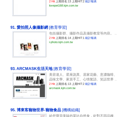
2 Hit
上期排名:13 上期HIT:2
統計報表
lovepet168.kjm.com.tw
91. 愛拍照人像攝影網
[教育學習]
包括攝影群、攝影作品及攝影教室等內容。 ..
2 Hit
上期排名:14 上期HIT:1
統計報表
i-photo.kjm.com.tw
93. ARCMASK生活天地
[教育學習]
美容達人、星座詭異、居家花藝、意濃咖啡、
品味文學、家居手工、心情絮語、笑話世界 ..
2 Hit
上期排名:13 上期HIT:2
統計報表
arcmask.kjm.com.tw
95. 博東客寵物世界-寵物食品
[機構組織]
給您寶貝美味的莫比自然食，針對不同品種、