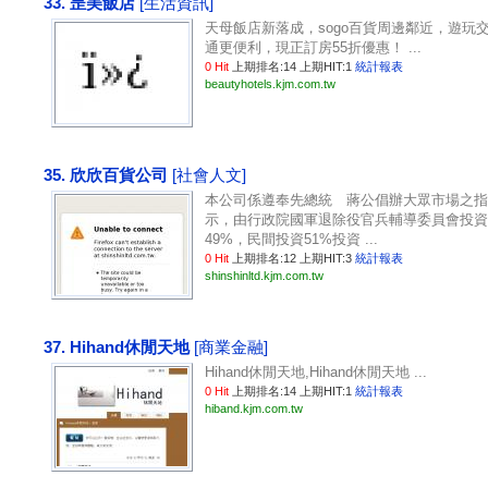
33. 昰美飯店
[生活資訊]
天母飯店新落成，sogo百貨周邊鄰近，遊玩
通更便利，現正訂房55折優惠！ ...
0 Hit
上期排名:14 上期HIT:1
統計報表
beautyhotels.kjm.com.tw
35. 欣欣百貨公司
[社會人文]
本公司係遵奉先總統 蔣公倡辦大眾市場之指
示，由行政院國軍退除役官兵輔導委員會投資
49%，民間投資51%投資 ...
0 Hit
上期排名:12 上期HIT:3
統計報表
shinshinltd.kjm.com.tw
37. Hihand休閒天地
[商業金融]
Hihand休閒天地,Hihand休閒天地 ...
0 Hit
上期排名:14 上期HIT:1
統計報表
hiband.kjm.com.tw