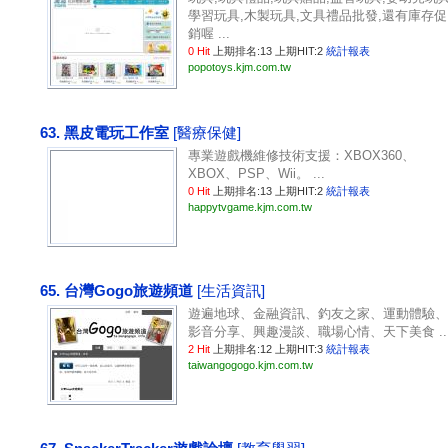
學習玩具,木製玩具,文具禮品批發,還有庫存促
銷喔 ...
0 Hit
上期排名:13 上期HIT:2
統計報表
popotoys.kjm.com.tw
63. 黑皮電玩工作室
[醫療保健]
專業遊戲機維修技術支援：XBOX360、
XBOX、PSP、Wii。 ...
0 Hit
上期排名:13 上期HIT:2
統計報表
happytvgame.kjm.com.tw
65. 台灣Gogo旅遊頻道
[生活資訊]
遊遍地球、金融資訊、釣友之家、運動體驗、
影音分享、興趣漫談、職場心情、天下美食 ..
2 Hit
上期排名:12 上期HIT:3
統計報表
taiwangogogo.kjm.com.tw