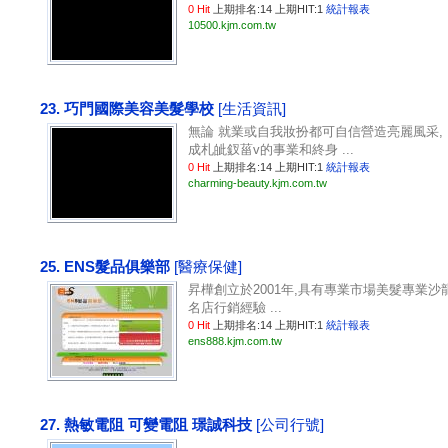
0 Hit
上期排名:14 上期HIT:1
統計報表
10500.kjm.com.tw
23. 巧門國際美容美髮學校
[生活資訊]
無論 就業或自我妝扮都可自信營造亮麗風采,
成札皉釵菑v的事業和終身 ...
0 Hit
上期排名:14 上期HIT:1
統計報表
charming-beauty.kjm.com.tw
25. ENS髮品俱樂部
[醫療保健]
昇樺創立於2001年,具有專業市場美髮專業沙
名店行銷經驗 ...
0 Hit
上期排名:14 上期HIT:1
統計報表
ens888.kjm.com.tw
27. 熱敏電阻 可變電阻 璟誠科技
[公司行號]
...